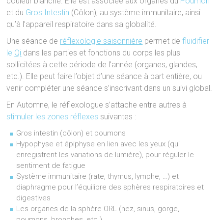
couleur blanche. Elle est associée aux organes du
Poumon
et du
Gros Intestin
(Côlon), au système immunitaire, ainsi
qu’à l’appareil respiratoire dans sa globalité.
Une séance de
réflexologie saisonnière
permet de
fluidifier
le
Qi
dans les parties et fonctions du corps les plus
sollicitées à cette période de l’année (organes, glandes,
etc.). Elle peut faire l’objet d’une séance à part entière, ou
venir compléter une séance s’inscrivant dans un suivi global.
En Automne, le réflexologue s’attache entre autres à
stimuler les zones réflexes
suivantes :
Gros intestin (côlon) et poumons
Hypophyse et épiphyse en lien avec les yeux (qui
enregistrent les variations de lumière), pour réguler le
sentiment de fatigue
Système immunitaire (rate, thymus, lymphe, …) et
diaphragme pour l’équilibre des sphères respiratoires et
digestives
Les organes de la sphère ORL (nez, sinus, gorge,
poumons, bronches, etc.)