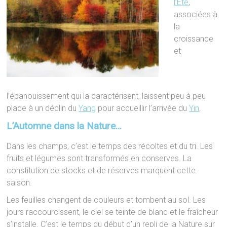
l’Été
,
associées à
la
croissance
et
l’épanouissement qui la caractérisent, laissent peu à peu
place à un déclin du
Yang
pour accueillir l’arrivée du
Yin
.
L’Automne dans la Nature…
Dans les champs, c’est le temps des récoltes et du tri. Les
fruits et légumes sont
transformés en conserves. La
constitution de stocks et de réserves marquent cette
saison.
Les feuilles changent de couleurs et tombent au sol. Les
jours raccourcissent, le ciel se teinte de blanc et le fraîcheur
s’installe. C’est le temps du début d’un repli de la Nature sur