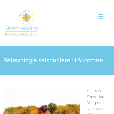
Réflexologie saisonnière : l’Automne
La joie et
l’ouverture
Yang de la
saison de