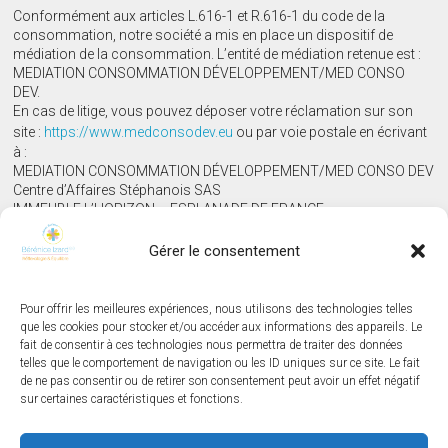
Conformément aux articles L.616-1 et R.616-1 du code de la
consommation, notre société a mis en place un dispositif de
médiation de la consommation. L’entité de médiation retenue est :
MEDIATION CONSOMMATION DÉVELOPPEMENT/MED CONSO
DEV.
En cas de litige, vous pouvez déposer votre réclamation sur son
site :
https://www.medconsodev.eu
ou par voie postale en écrivant
à :
MEDIATION CONSOMMATION DÉVELOPPEMENT/MED CONSO DEV
Centre d’Affaires Stéphanois SAS
IMMEUBLE L’HORIZON – ESPLANADE DE FRANCE
3, RUE J. CONSTANT MILLERET – 42000 SAINT-ÉTIENNE
Gérer le consentement
Informations légales
Pour offrir les meilleures expériences, nous utilisons des technologies telles
que les cookies pour stocker et/ou accéder aux informations des appareils. Le
Mentions légales
fait de consentir à ces technologies nous permettra de traiter des données
Politique de confidentialité
telles que le comportement de navigation ou les ID uniques sur ce site. Le fait
Politique de cookies (UE)
de ne pas consentir ou de retirer son consentement peut avoir un effet négatif
Informations précontractuelles
sur certaines caractéristiques et fonctions.
Conditions générales de vente