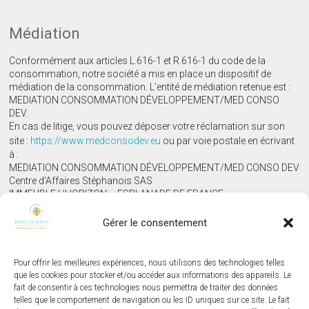
Médiation
Conformément aux articles L.616-1 et R.616-1 du code de la
consommation, notre société a mis en place un dispositif de
médiation de la consommation. L’entité de médiation retenue est :
MEDIATION CONSOMMATION DÉVELOPPEMENT/MED CONSO
DEV.
En cas de litige, vous pouvez déposer votre réclamation sur son
site :
https://www.medconsodev.eu
ou par voie postale en écrivant
à :
MEDIATION CONSOMMATION DÉVELOPPEMENT/MED CONSO DEV
Centre d’Affaires Stéphanois SAS
IMMEUBLE L’HORIZON – ESPLANADE DE FRANCE
3, RUE J. CONSTANT MILLERET – 42000 SAINT-ÉTIENNE
Gérer le consentement
Informations légales
Pour offrir les meilleures expériences, nous utilisons des technologies telles
que les cookies pour stocker et/ou accéder aux informations des appareils. Le
Mentions légales
fait de consentir à ces technologies nous permettra de traiter des données
Politique de confidentialité
telles que le comportement de navigation ou les ID uniques sur ce site. Le fait