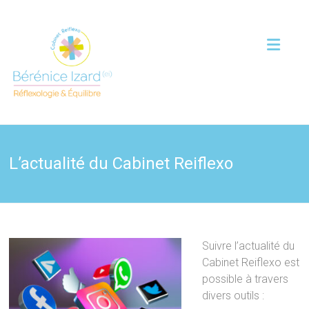
L’actualité du Cabinet Reiflexo
Suivre l’actualité du
Cabinet Reiflexo est
possible à travers
divers
outils :